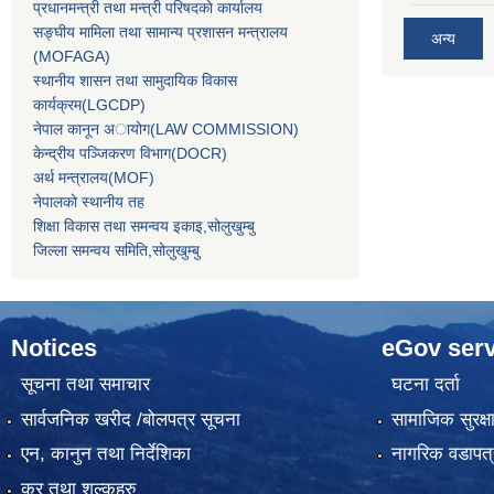
प्रधानमन्त्री तथा मन्त्री परिषदकाे कार्यालय
सङ्घीय मामिला तथा सामान्य प्रशासन मन्त्रालय
अन्य
(MOFAGA)
स्थानीय शासन तथा सामुदायिक विकास
कार्यक्रम(LGCDP)
नेपाल कानून अायोग(LAW COMMISSION)
केन्‍द्रीय पञ्‍जिकरण विभाग(DOCR)
अर्थ मन्‍त्रालय(MOF)
नेपालको स्थानीय तह
शिक्षा विकास तथा समन्वय इकाइ,सोलुखुम्बु
जिल्ला समन्वय समिति,सोलुखुम्बु
Notices
eGov serv
सूचना तथा समाचार
घटना दर्ता
सार्वजनिक खरीद /बोलपत्र सूचना
सामाजिक सुरक्ष
एन, कानुन तथा निर्देशिका
नागरिक वडापत्
कर तथा शुल्कहरु