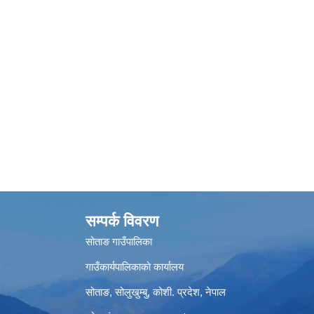
सम्पर्क विवरण
सोताङ गाउँपालिका
गाउँकार्यपालिकाको कार्यालय
सोताङ, सोलुखुम्बु, कोशी. प्रदेश, नेपाल