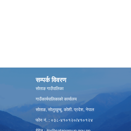
सम्पर्क विवरण
सोताङ गाउँपालिका
गाउँकार्यपालिकाको कार्यालय
सोताङ, सोलुखुम्बु, कोशी. प्रदेश, नेपाल
फोन नं. : ०३८-४१०१२०/४१०१२४
ईमेल :
ito@sotangmun.gov.np