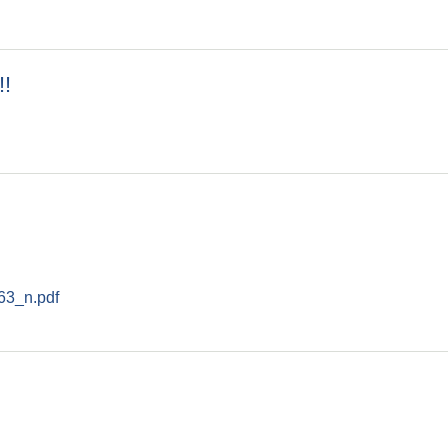
!!
 !!!
3_n.pdf