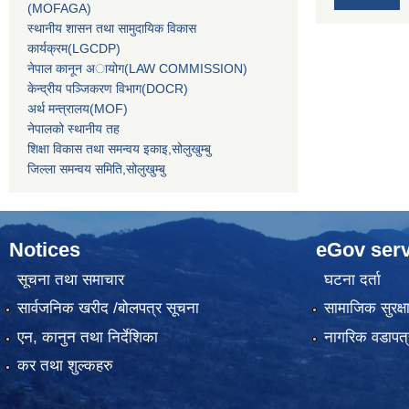
(MOFAGA)
स्थानीय शासन तथा सामुदायिक विकास
कार्यक्रम(LGCDP)
नेपाल कानून अायोग(LAW COMMISSION)
केन्‍द्रीय पञ्‍जिकरण विभाग(DOCR)
अर्थ मन्‍त्रालय(MOF)
नेपालको स्थानीय तह
शिक्षा विकास तथा समन्वय इकाइ,सोलुखुम्बु
जिल्ला समन्वय समिति,सोलुखुम्बु
Notices
eGov serv
सूचना तथा समाचार
घटना दर्ता
सार्वजनिक खरीद /बोलपत्र सूचना
सामाजिक सुरक्ष
एन, कानुन तथा निर्देशिका
नागरिक वडापत्
कर तथा शुल्कहरु