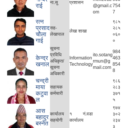
ना.सु
प्रशासन
राई
@gmail.c
754
om
7
रत्न
९८५
प्रसाद
सह-
२८५
लेखा शाखा
चौला
लेखापाल
०६०
गाई
०
सूचना
984
प्रविधि
ito.sotang
केन्द्र
Information
463
अधिकृत/
rmun@g
खनाल
Technology
854
सूचना
mail.com
8
अधिकारी
चन्द्री
९८६
माया
सहायक
२८३
कटुवा
कर्मचारी
३७१
ल
५
९७४
आस
कार्यालय
१ नं.वडा
३०२
बहादुर
सहयोगी
कार्यालय
२३४
बस्नेत
३