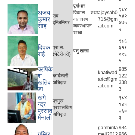
पूर्वाधार
९८४
अजय
विकास तथा
ajaysah0
सव
५४२
कुमार
वातावरण
715@gm
इन्जिनियर
४७५
साह
व्यवस्थापन
ail.com
२
शाखा
९८६
दिपक
प्रा.स.
६१९
पशु शाखा
राई
(भेटेरीनरी)
०९६
५
ऋषिके
985
khatiwad
श
कार्यकारी
122
aric@gm
खतिव
अधिकृत
338
ail.com
डा
3
खगे
९८४
प्रमुख
न्द्र
१४१
प्रशासकिय
प्रसाद
७६०
अधिकृत
मैनाली
३
gambirila
984
गम्बिर
meli2012
966