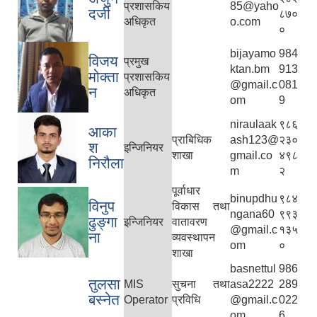
प्रशासकिय
85@yaho
दर्जी
८७०
अधिकृत
o.com
०
bijayamo
984
विजय
प्रमुख
ktan.bm
913
मोक्ता
प्रशासकिय
@gmail.c
081
न
अधिकृत
om
9
niraulaak
९८६
आका
प्राबिधिक
ash123@
२३०
श
इन्जिनियर
शाखा
gmail.co
४९८
निरौला
m
२
पूर्वाधार
binupdhu
९८४
विनुप
विकास तथा
ngana60
९९३
ढुङ्गा
इन्जिनियर
वातावरण
@gmail.c
१३५
ना
व्यवस्थापन
om
०
शाखा
basnettul
986
तुलसा
MIS
सुचना तथा
asa2222
289
बस्नेत
Operator
प्रविधि
@gmail.c
022
om
6