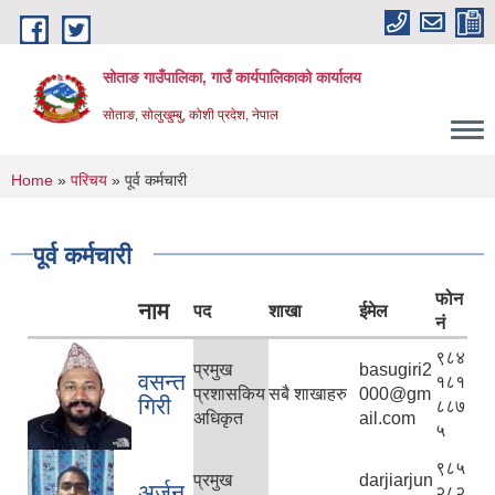
Skip to main content
सोताङ गाउँपालिका, गाउँ कार्यपालिकाको कार्यालय
सोताङ, सोलुखुम्बु, कोशी प्रदेश, नेपाल
You are here
Home
»
परिचय
» पूर्व कर्मचारी
पूर्व कर्मचारी
फोन
नाम
पद
शाखा
ईमेल
नं
९८४
प्रमुख
basugiri2
वसन्त
१८१
प्रशासकिय
सबै शाखाहरु
000@gm
गिरी
८८७
अधिकृत
ail.com
५
९८५
प्रमुख
darjiarjun
अर्जुन
२८२