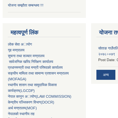
योजना सम्झौता सम्बन्धमा !!!
महत्वपूर्ण लिंक
योजना त
लाेक सेवा अायाेग
सोताङ गाउँप
गृह मन्त्रालय
२०७८÷०७९
सुचना तथा सञ्चार मन्त्रालय
Post Date:
सार्वजनिक खरिद निरिक्षण कार्यालय
प्रधानमन्त्री तथा मन्त्री परिषदकाे कार्यालय
सङ्घीय मामिला तथा सामान्य प्रशासन मन्त्रालय
अन्य
(MOFAGA)
स्थानीय शासन तथा सामुदायिक विकास
कार्यक्रम(LGCDP)
नेपाल कानून अायोग(LAW COMMISSION)
केन्‍द्रीय पञ्‍जिकरण विभाग(DOCR)
अर्थ मन्‍त्रालय(MOF)
नेपालको स्थानीय तह